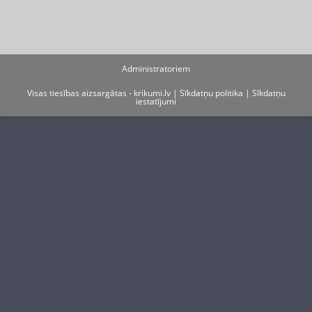
Administratoriem
Visas tiesības aizsargātas - krikumi.lv |
Sīkdatņu politika
|
Sīkdatņu
iestatījumi