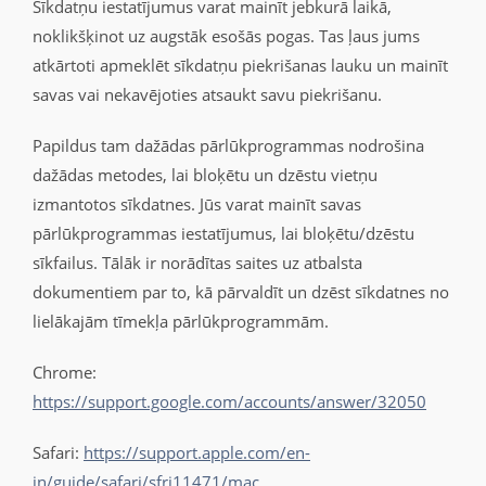
Sīkdatņu iestatījumus varat mainīt jebkurā laikā,
noklikšķinot uz augstāk esošās pogas. Tas ļaus jums
atkārtoti apmeklēt sīkdatņu piekrišanas lauku un mainīt
savas vai nekavējoties atsaukt savu piekrišanu.
Papildus tam dažādas pārlūkprogrammas nodrošina
dažādas metodes, lai bloķētu un dzēstu vietņu
izmantotos sīkdatnes. Jūs varat mainīt savas
pārlūkprogrammas iestatījumus, lai bloķētu/dzēstu
sīkfailus. Tālāk ir norādītas saites uz atbalsta
dokumentiem par to, kā pārvaldīt un dzēst sīkdatnes no
lielākajām tīmekļa pārlūkprogrammām.
Chrome:
https://support.google.com/accounts/answer/32050
Safari:
https://support.apple.com/en-
in/guide/safari/sfri11471/mac