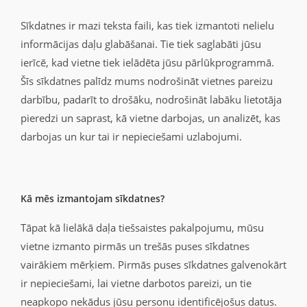
Sīkdatnes ir mazi teksta faili, kas tiek izmantoti nelielu
informācijas daļu glabāšanai. Tie tiek saglabāti jūsu
ierīcē, kad vietne tiek ielādēta jūsu pārlūkprogrammā.
Šīs sīkdatnes palīdz mums nodrošināt vietnes pareizu
darbību, padarīt to drošāku, nodrošināt labāku lietotāja
pieredzi un saprast, kā vietne darbojas, un analizēt, kas
darbojas un kur tai ir nepieciešami uzlabojumi.
Kā mēs izmantojam sīkdatnes?
Tāpat kā lielākā daļa tiešsaistes pakalpojumu, mūsu
vietne izmanto pirmās un trešās puses sīkdatnes
vairākiem mērķiem. Pirmās puses sīkdatnes galvenokārt
ir nepieciešami, lai vietne darbotos pareizi, un tie
neapkopo nekādus jūsu personu identificējošus datus.