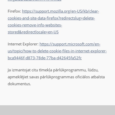
Firefox:
https://support.mozilla.org/en-US/kb/clear-
cookies-and-site-data-firefox?redirectslug=delete-
cookies-remove-info-websites-
stored&redirectlocale=en-US
Internet Explorer:
https://support.microsoft.com/en-
us/topic/how-to-delete-cookie-files-in-internet-explorer-
bca9446f-d873-78de-77ba-d42645fa52fc
Ja izmantojat citu tīmekļa pārlūkprogrammu, lūdzu,
apmeklējiet savas pārlūkprogrammas oficiālos atbalsta
dokumentus.