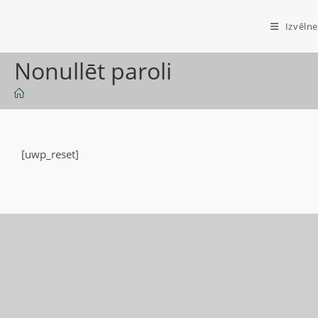
Izvēlne
Nonullēt paroli
[uwp_reset]