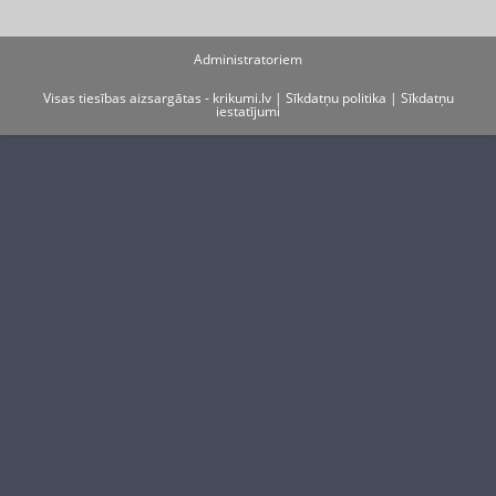
Administratoriem
Visas tiesības aizsargātas - krikumi.lv |
Sīkdatņu politika
|
Sīkdatņu
iestatījumi