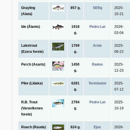
Grayling
857 g.
SERg
2025-
(Alata)
10-21
Ide (Ālants)
1918
Pedro Lat
2026-
g.
03-04
Laketrout
1769
Arnis
2025-
(Ezera forele)
g.
09-22
Perch (Asaris)
1450
Raimo
2025-
g.
12-23
Pike (Līdaka)
6281
Terminator
2025-
g.
07-12
R.B. Trout
2794
Pedro Lat
2025-
(Varavīksnes
g.
10-19
forele)
Roach (Rauda)
824 g.
Ejus
2026-