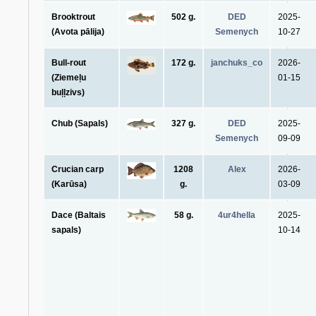
Brooktrout
502 g.
DED
2025-
(Avota pālija)
Semenych
10-27
Bull-rout
172 g.
janchuks_co
2026-
(Ziemeļu
01-15
buļļzivs)
Chub (Sapals)
327 g.
DED
2025-
Semenych
09-09
Crucian carp
1208
Alex
2026-
(Karūsa)
g.
03-09
Dace (Baltais
58 g.
4ur4hella
2025-
sapals)
10-14