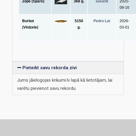
Zope (Spāre)
368 g.
sasa56
2025-
09-16
Burbot
5150
Pedro Lat
2026-
(Vēdzele)
g.
03-01
Pieteikt savu rekorda zivi
Jums jāielogojas krikumi.lv lapā kā lietotājam, lai
varētu pievienot savu rekordu.