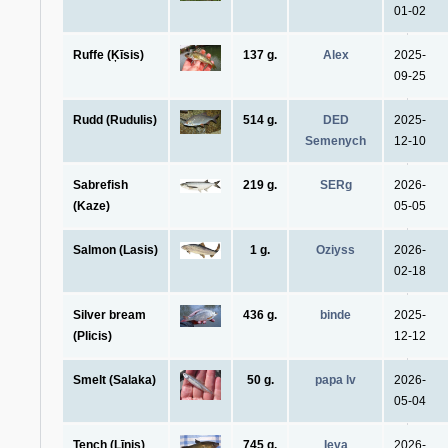
01-02
Ruffe (Ķīsis)
137 g.
Alex
2025-
09-25
Rudd (Rudulis)
514 g.
DED
2025-
Semenych
12-10
Sabrefish
219 g.
SERg
2026-
(Kaze)
05-05
Salmon (Lasis)
1 g.
Oziyss
2026-
02-18
Silver bream
436 g.
binde
2025-
(Plicis)
12-12
Smelt (Salaka)
50 g.
papa lv
2026-
05-04
Tench (Līnis)
745 g.
Ieva
2026-