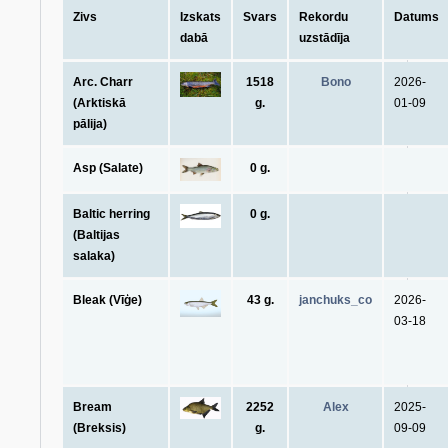
Zivs
Izskats
Svars
Rekordu
Datums
dabā
uzstādīja
Arc. Charr
1518
Bono
2026-
(Arktiskā
g.
01-09
pālija)
Asp (Salate)
0 g.
Baltic herring
0 g.
(Baltijas
salaka)
Bleak (Vīģe)
43 g.
janchuks_co
2026-
03-18
Bream
2252
Alex
2025-
(Breksis)
g.
09-09