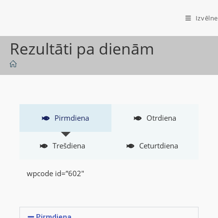
Izvēlne
Rezultāti pa dienām
Pirmdiena
Otrdiena
Trešdiena
Ceturtdiena
wpcode id=”602″
Pirmdiena