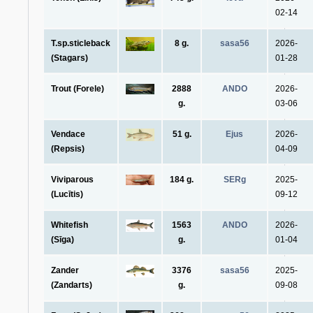
02-14
T.sp.sticleback
8 g.
sasa56
2026-
(Stagars)
01-28
Trout (Forele)
2888
ANDO
2026-
g.
03-06
Vendace
51 g.
Ejus
2026-
(Repsis)
04-09
Viviparous
184 g.
SERg
2025-
(Lucītis)
09-12
Whitefish
1563
ANDO
2026-
(Sīga)
g.
01-04
Zander
3376
sasa56
2025-
(Zandarts)
g.
09-08