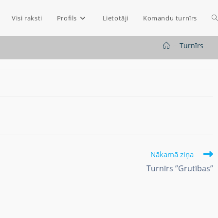
Visi raksti
Profils
Lietotāji
Komandu turnīrs
>
Turnīrs
Nākamā ziņa
Turnīrs ”Grutības”