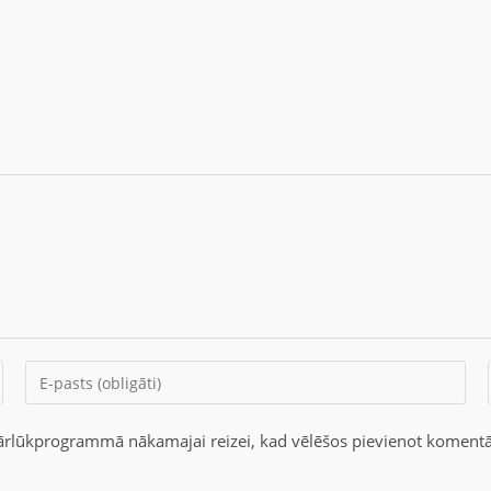
 pārlūkprogrammā nākamajai reizei, kad vēlēšos pievienot komentā