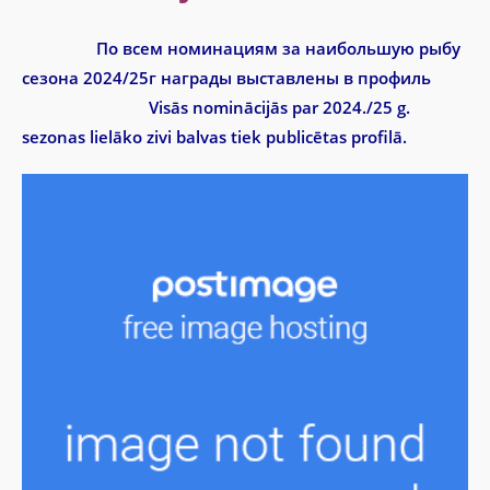
По всем номинациям за наибольшую рыбу
сезона 2024/25г награды выставлены в профиль
Visās nominācijās par 2024./25 g.
sezonas lielāko zivi balvas tiek publicētas profilā.