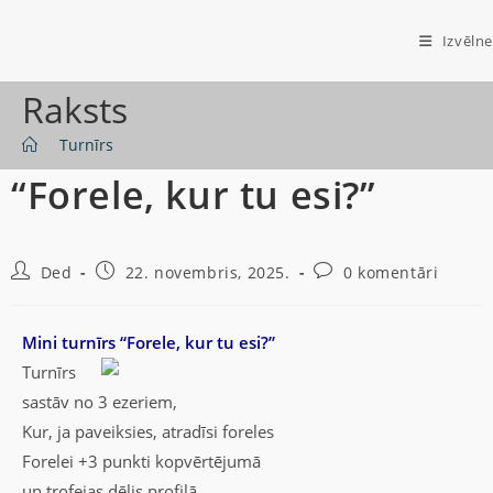
Izvēlne
Raksts
>
Turnīrs
“Forele, kur tu esi?”
Ded
22. novembris, 2025.
0 komentāri
Mini turnīrs “Forele, kur tu esi?”
Turnīrs
sastāv no 3 ezeriem,
Kur, ja paveiksies, atradīsi foreles
Forelei +3 punkti kopvērtējumā
un trofejas dēlis profilā