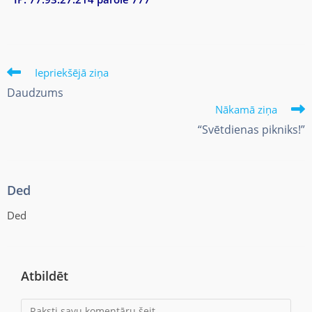
Iepriekšējā ziņa
Daudzums
Nākamā ziņa
“Svētdienas pikniks!”
Ded
Ded
Atbildēt