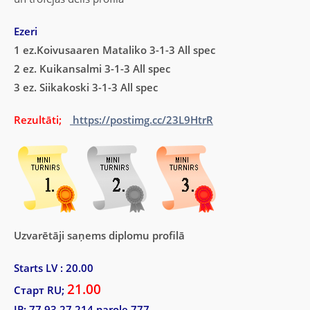
Ezeri
1 ez.Koivusaaren Mataliko 3-1-3 All spec
2 ez. Kuikansalmi 3-1-3 All spec
3 ez. Siikakoski 3-1-3 All spec
Rezultāti;
https://postimg.cc/23L9HtrR
Uzvarētāji saņems diplomu profilā
Starts LV : 20.00
21.00
Старт RU;
IP: 77.93.27.214 parole 777