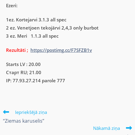
Ezeri:
1ez. Kortejarvi 3.1.3 all spec
2 ez. Venetjoen tekojärvi 2,4,3 only burbot
3 ez. Meri 1.1.3 all spec
Rezultāti ;
https://postimg.cc/F7SFZB1v
Starts LV : 20.00
Старт RU; 21.00
IP: 77.93.27.214 parole 777
Iepriekšējā ziņa
“Ziemas karuselis”
Nākamā ziņa