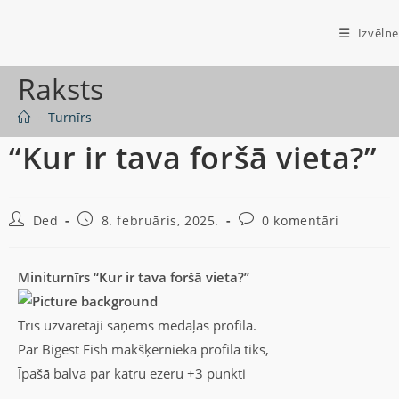
Izvēlne
Raksts
>
Turnīrs
“Kur ir tava foršā vieta?”
Ded
8. februāris, 2025.
0 komentāri
Miniturnīrs “Kur ir tava foršā vieta?”
Trīs uzvarētāji saņems medaļas profilā.
Par Bigest Fish makšķernieka profilā tiks,
Īpašā balva par katru ezeru +3 punkti