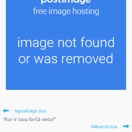
Iepriekšējā ziņa
“Kur ir tava foršā vieta?”
Nākamā ziņa