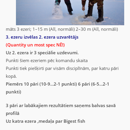
māts 3 ezeri; 1–15 m (All, normāli) 2–30 m (All, normāli)
3. ezeru izvēlas 2. ezera uzvarētājs
(Quantity un most spec NĒ!)
Uz 2. ezera ir 3 speciālie uzdevumi.
Punkti šiem ezeriem pēc komandu skaita
Punkti tiek piešķirti par visām disciplīnām, par katru pāri
kopā.
Piemērs 10 pāri (10-9…2-1 punkti) 6 pāri (6-5…2-1
punkti)
3 pāri ar labākajiem rezultātiem saņems balvas savā
profilā
Uz katra ezera ,medaļa par Bigest fish