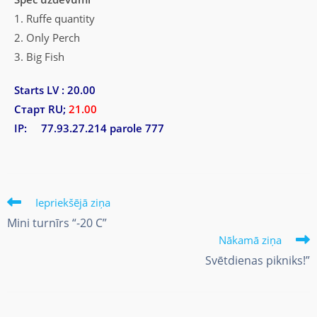
1. Ruffe quantity
2. Only Perch
3. Big Fish
Starts LV : 20.00
Старт RU;
21.00
IP: 77.93.27.214 parole 777
Iepriekšējā ziņa
Mini turnīrs “-20 C”
Nākamā ziņa
Svētdienas pikniks!”