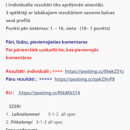
( Individuālie rezultāti tiks aprēķināti atsevišķi.
3 spēlētāji ar labākajiem rezultātiem saņems balvas
savā profilā
Punkti pēc sistēmas: 1. – 16. vieta (18– 1 punkts)
Pāri, lūdzu, pievienojieties komentaros
Par pāriem tiek uzskatīti tie, kas pievienojās
komentāros
Rezultāti individuāli ; >>>>
https://postimg.cc/8JwkZ5Yz
Pāru rezultāti ; >>>>>
https://postimg.cc/ppkZ9nP8
RU
;
https://postimg.cc/RNdKkS14
EZERI
1.
Lahnalammet
3-1-2 all spec
2.
Pitkalampi
3-1-3 all spec
Spec uzdevumi