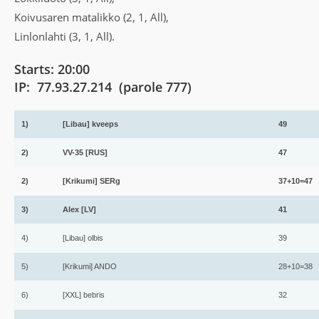
Koivusaren matalikko (2, 1, All),
Linlonlahti (3, 1, All).
Starts: 20:00
IP:
77.93.27.214 (parole 777)
1)
[Libau] kveeps
49
2)
VV-35 [RUS]
47
2)
[Krikumi] SERg
37+10=47
3)
Alex [LV]
41
4)
[Libau] olbis
39
5)
[Krikumi] ANDO
28+10=38
6)
[XXL] bebris
32