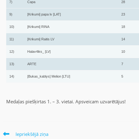
7)
Capa
28
9)
[Krikumi] papa lv [LAT]
23
10)
[Krikumi] RINA
18
11)
[Krikumi] Raitis LV
14
12)
Halav4iks_ [LV]
10
13)
ARTE
7
14)
[Bukas_kablys] Melion [LTU]
5
Medaļas piešķirtas 1. – 3. vietai. Apsveicam uzvarētājus!
Iepriekšējā ziņa