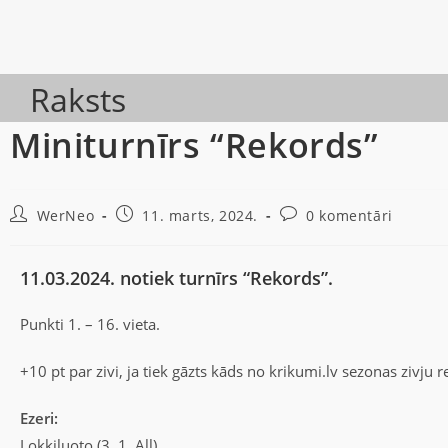
Raksts
Miniturnīrs “Rekords”
WerNeo
11. marts, 2024.
0 komentāri
11.03.2024. notiek turnīrs “Rekords”.
Punkti 1. – 16. vieta.
+10 pt par zivi, ja tiek gāzts kāds no krikumi.lv sezonas zivju 
Ezeri:
Lokkiluoto (3, 1, All),