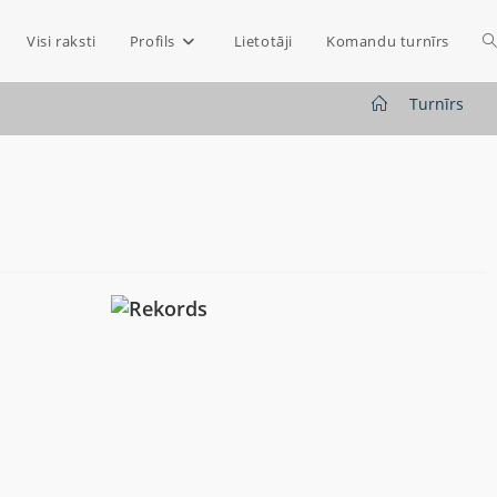
Visi raksti
Profils
Lietotāji
Komandu turnīrs
>
Turnīrs