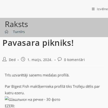
Izvēlne
Raksts
>
Turnīrs
Pavasara pikniks!
Ded
1. maijs, 2024.
0 komentāri
Trīs uzvarētāji saņems medaļas profilā.
Par Bigest Fish makšķernieka profilā tiks Trofeju dēlis par
katru ezeru.
EZERI: