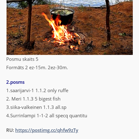
Posmu skaits 5
Formāts 2 ez-15m. 2ez-30m.
2.posms
1.saarijarvi-1 1.1.2 only ruffe
2. Meri 1.1.3 5 bigest fish
3.siika-valkeinen 1.1.3 all.sp
4.Surrinlampi 1-1-2 all specq quantitu
RU:
https://postimg.cc/qhfw9zTy