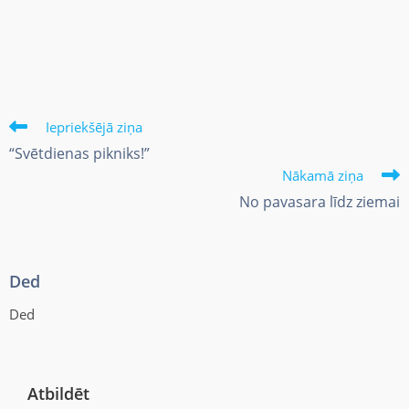
Iepriekšējā ziņa
“Svētdienas pikniks!”
Nākamā ziņa
No pavasara līdz ziemai
Ded
Ded
Atbildēt