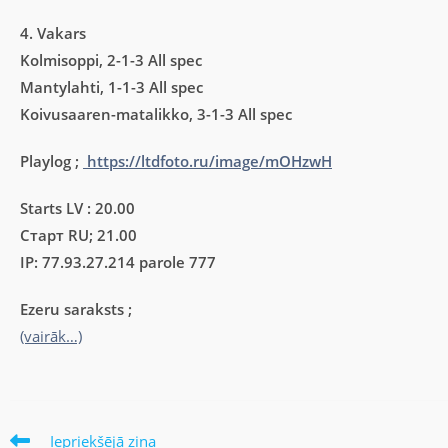
4. Vakars
Kolmisoppi, 2-1-3 All spec
Mantylahti, 1-1-3 All spec
Koivusaaren-matalikko, 3-1-3 All spec
Playlog ;
https://ltdfoto.ru/image/mOHzwH
Starts LV : 20.00
Старт RU; 21.00
IP: 77.93.27.214 parole 777
Ezeru saraksts ;
(vairāk…)
Iepriekšējā ziņa