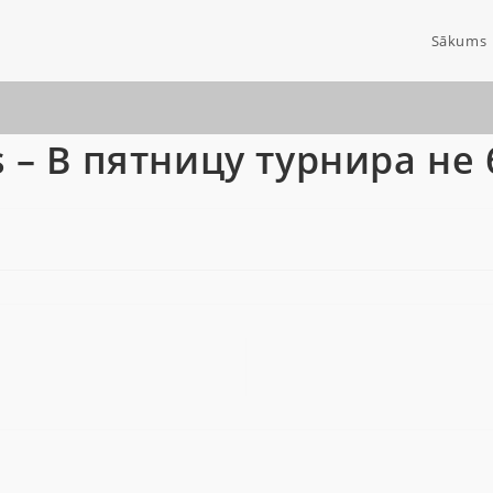
Sākums
ks – В пятницу турнира не