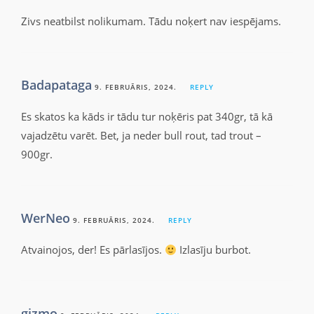
Zivs neatbilst nolikumam. Tādu noķert nav iespējams.
Badapataga
9. FEBRUĀRIS, 2024.
REPLY
Es skatos ka kāds ir tādu tur noķēris pat 340gr, tā kā
vajadzētu varēt. Bet, ja neder bull rout, tad trout –
900gr.
WerNeo
9. FEBRUĀRIS, 2024.
REPLY
Atvainojos, der! Es pārlasījos.
Izlasīju burbot.
gizmo