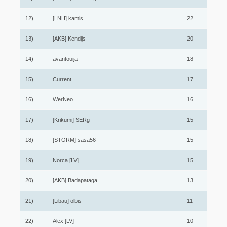
12)
[LNH] kamis
22
13)
[AKB] Kendijs
20
14)
avantouija
18
15)
Current
17
16)
WerNeo
16
17)
[Krikumi] SERg
15
18)
[STORM] sasa56
15
19)
Norca [LV]
15
20)
[AKB] Badapataga
13
21)
[Libau] olbis
11
22)
Alex [LV]
10