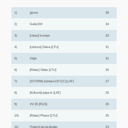
1)
gizmo
38
2)
Gatis333
34
3)
[Libau] kveeps
33
4)
[Lietuva] Daiva [LTU]
31
5)
Olgis
31
6)
[Relax] Vidas [LTU]
30
7)
[STORM] dzintars1971(C)(LAT)
27
8)
[Krikumi] papa lv [LAT]
26
9)
VV-35 [RUS]
26
10)
[Relax] Phase [LTU]
25
11)
[Twitch] ArcticAngler
23