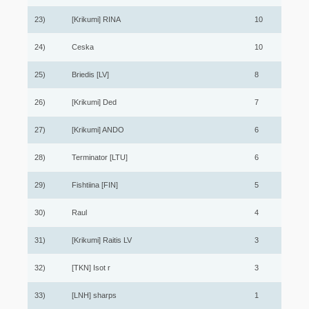
23)
[Krikumi] RINA
10
24)
Ceska
10
25)
Briedis [LV]
8
26)
[Krikumi] Ded
7
27)
[Krikumi] ANDO
6
28)
Terminator [LTU]
6
29)
Fishtiina [FIN]
5
30)
Raul
4
31)
[Krikumi] Raitis LV
3
32)
[TKN] Isot r
3
33)
[LNH] sharps
1