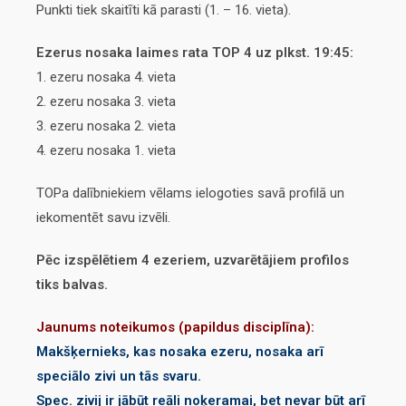
Punkti tiek skaitīti kā parasti (1. – 16. vieta).
Ezerus nosaka laimes rata TOP 4 uz plkst. 19:45:
1. ezeru nosaka 4. vieta
2. ezeru nosaka 3. vieta
3. ezeru nosaka 2. vieta
4. ezeru nosaka 1. vieta
TOPa dalībniekiem vēlams ielogoties savā profilā un
iekomentēt savu izvēli.
Pēc izspēlētiem 4 ezeriem, uzvarētājiem profilos
tiks balvas.
Jaunums noteikumos (papildus disciplīna):
Makšķernieks, kas nosaka ezeru, nosaka arī
speciālo zivi un tās svaru.
Spec. zivij ir jābūt reāli noķeramai, bet nevar būt arī