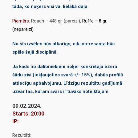
tāda, ko noķers visi vai lielākā daļa.
Piemērs:
Roach – 448 gr. (pareizi),
Ruffe – 8 gr.
(nepareizi)
.
No šīs izvēles būs atkarīgs, cik interesanta būs
spēle šajā disciplīnā.
Ja kāds no dalībniekiem noķer konkrētajā ezerā
šādu zivi (iekļaujoties svarā +/- 15%), dabūs profilā
attiecīgu apbalvojumu. Līdzīgu rezultātu gadījumā
uzvar tas, kuram svars ir tuvāks noteiktajam.
09.02.2024.
Starts: 20:00
IP:
Rezultāti: