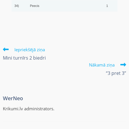
34)
Peecis
1
Iepriekšējā ziņa
Mini turnīrs 2 biedri
Nākamā ziņa
“3 pret 3”
WerNeo
Krikumi.lv administrators.