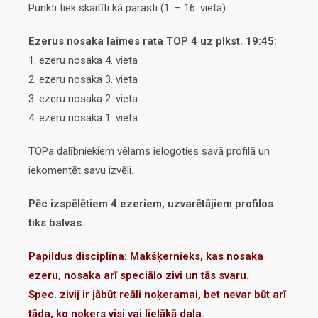
Punkti tiek skaitīti kā parasti (1. – 16. vieta).
Ezerus nosaka laimes rata TOP 4 uz plkst. 19:45:
1. ezeru nosaka 4. vieta
2. ezeru nosaka 3. vieta
3. ezeru nosaka 2. vieta
4. ezeru nosaka 1. vieta
TOPa dalībniekiem vēlams ielogoties savā profilā un
iekomentēt savu izvēli.
Pēc izspēlētiem 4 ezeriem, uzvarētājiem profilos
tiks balvas.
Papildus disciplīna: Makšķernieks, kas nosaka
ezeru, nosaka arī speciālo zivi un tās svaru.
Spec. zivij ir jābūt reāli noķeramai, bet nevar būt arī
tāda, ko noķers visi vai lielākā daļa.