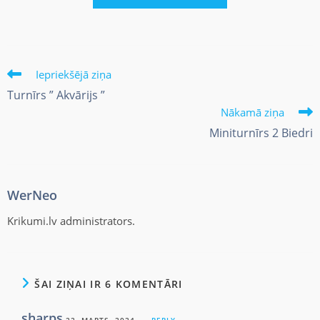
Iepriekšējā ziņa
Turnīrs ” Akvārijs ”
Nākamā ziņa
Miniturnīrs 2 Biedri
WerNeo
Krikumi.lv administrators.
ŠAI ZIŅAI IR 6 KOMENTĀRI
sharps