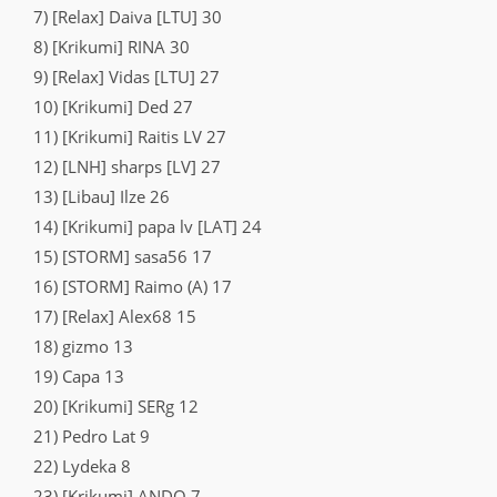
7) [Relax] Daiva [LTU] 30
8) [Krikumi] RINA 30
9) [Relax] Vidas [LTU] 27
10) [Krikumi] Ded 27
11) [Krikumi] Raitis LV 27
12) [LNH] sharps [LV] 27
13) [Libau] Ilze 26
14) [Krikumi] papa lv [LAT] 24
15) [STORM] sasa56 17
16) [STORM] Raimo (A) 17
17) [Relax] Alex68 15
18) gizmo 13
19) Capa 13
20) [Krikumi] SERg 12
21) Pedro Lat 9
22) Lydeka 8
23) [Krikumi] ANDO 7