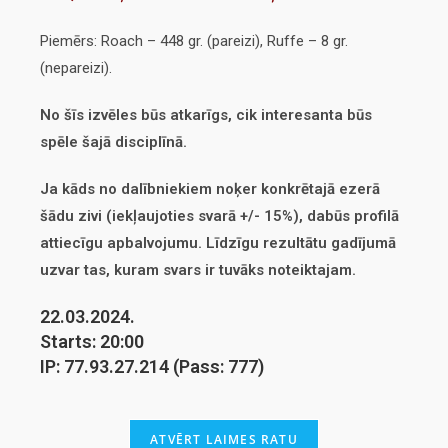
Piemērs: Roach – 448 gr. (pareizi), Ruffe – 8 gr.
(nepareizi).
No šīs izvēles būs atkarīgs, cik interesanta būs
spēle šajā disciplīnā.
Ja kāds no dalībniekiem noķer konkrētajā ezerā
šādu zivi (iekļaujoties svarā +/- 15%), dabūs profilā
attiecīgu apbalvojumu. Līdzīgu rezultātu gadījumā
uzvar tas, kuram svars ir tuvāks noteiktajam.
22.03.2024.
Starts: 20:00
IP: 77.93.27.214 (Pass: 777)