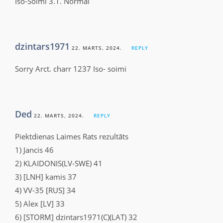
Iso-Soimi 3.1. Normal
dzintars1971
22. MARTS, 2024.
REPLY
Sorry Arct. charr 1237 Iso- soimi
Ded
22. MARTS, 2024.
REPLY
Piektdienas Laimes Rats rezultāts
1) Jancis 46
2) KLAIDONIS(LV-SWE) 41
3) [LNH] kamis 37
4) VV-35 [RUS] 34
5) Alex [LV] 33
6) [STORM] dzintars1971(C)(LAT) 32