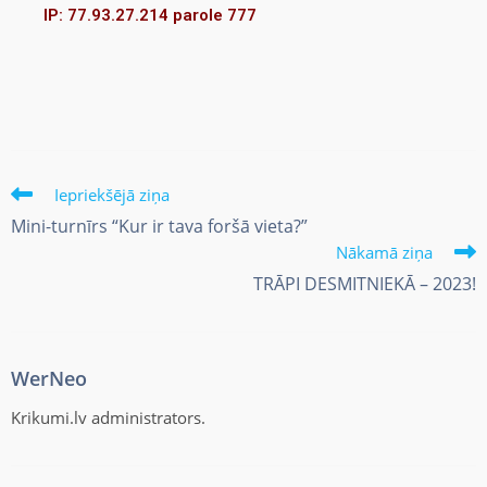
IP: 77.93.27.214 parole 777
Iepriekšējā ziņa
Mini-turnīrs “Kur ir tava foršā vieta?”
Nākamā ziņa
TRĀPI DESMITNIEKĀ – 2023!
WerNeo
Krikumi.lv administrators.