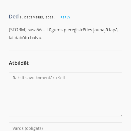
Ded
8. DECEMBRIS, 2023.
REPLY
[STORM] sasa56 – Lūgums piereģistrēties jaunajā lapā,
lai dabūtu balvu.
Atbildēt