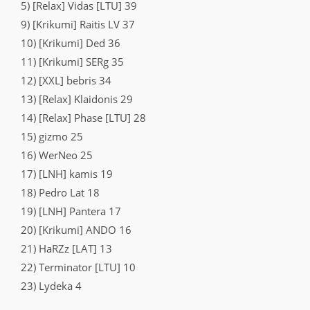
5) [Relax] Vidas [LTU] 39
9) [Krikumi] Raitis LV 37
10) [Krikumi] Ded 36
11) [Krikumi] SERg 35
12) [XXL] bebris 34
13) [Relax] Klaidonis 29
14) [Relax] Phase [LTU] 28
15) gizmo 25
16) WerNeo 25
17) [LNH] kamis 19
18) Pedro Lat 18
19) [LNH] Pantera 17
20) [Krikumi] ANDO 16
21) HaRZz [LAT] 13
22) Terminator [LTU] 10
23) Lydeka 4