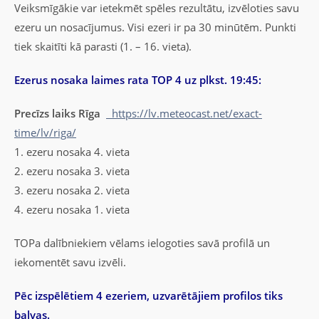
Veiksmīgākie var ietekmēt spēles rezultātu, izvēloties savu
ezeru un nosacījumus. Visi ezeri ir pa 30 minūtēm. Punkti
tiek skaitīti kā parasti (1. – 16. vieta).
Ezerus nosaka laimes rata TOP 4 uz plkst. 19:45:
Precīzs laiks Rīga
https://lv.meteocast.net/exact-
time/lv/riga/
1. ezeru nosaka 4. vieta
2. ezeru nosaka 3. vieta
3. ezeru nosaka 2. vieta
4. ezeru nosaka 1. vieta
TOPa dalībniekiem vēlams ielogoties savā profilā un
iekomentēt savu izvēli.
Pēc izspēlētiem 4 ezeriem, uzvarētājiem profilos tiks
balvas.