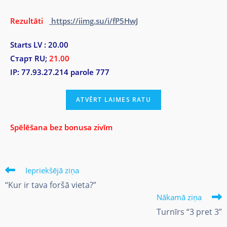
Rezultāti
https://iimg.su/i/fP5HwJ
Starts LV : 20.00
Старт RU;
21.00
IP: 77.93.27.214 parole 777
Spēlēšana bez bonusa zivīm
Iepriekšējā ziņa
“Kur ir tava foršā vieta?”
Nākamā ziņa
Turnīrs “3 pret 3”