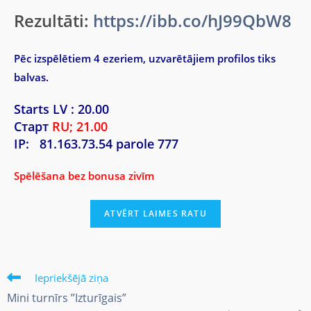
Rezultāti:
https://ibb.co/hJ99QbW8
Pēc izspēlētiem 4 ezeriem, uzvarētājiem profilos tiks
balvas.
Starts LV : 20.00
Старт
RU; 21.00
IP:
81.163.73.54 parole 777
Spēlēšana bez bonusa zivīm
Iepriekšējā ziņa
Mini turnīrs ”Izturīgais”