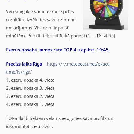
Veiksmīgākie var ietekmēt spēles
rezultātu, izvēloties savu ezeru un
nosacījumus. Visi ezeri ir pa 30
minūtēm. Punkti tiek skaitīti kā parasti (1. – 16. vieta).
Ezerus nosaka laimes rata TOP 4 uz plkst. 19:45:
Precīzs laiks Rīga
https://lv.meteocast.net/exact-
time/lv/riga/
1. ezeru nosaka 4. vieta
2. ezeru nosaka 3. vieta
3. ezeru nosaka 2. vieta
4. ezeru nosaka 1. vieta
TOPa dalībniekiem vēlams ielogoties savā profilā un
iekomentēt savu izvēli.