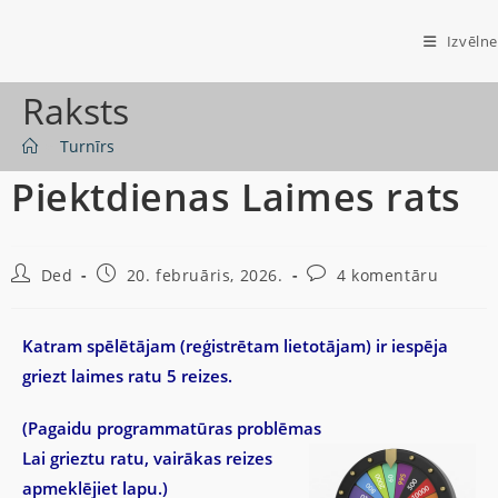
Izvēlne
Raksts
>
Turnīrs
Piektdienas Laimes rats
Ded
20. februāris, 2026.
4 komentāru
Katram spēlētājam (reģistrētam lietotājam) ir iespēja
griezt laimes ratu 5 reizes.
(Pagaidu programmatūras problēmas
Lai grieztu ratu, vairākas reizes
apmeklējiet lapu.)