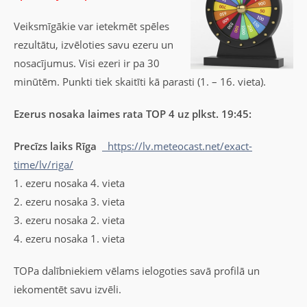
Veiksmīgākie var ietekmēt spēles
rezultātu, izvēloties savu ezeru un
nosacījumus. Visi ezeri ir pa 30
minūtēm. Punkti tiek skaitīti kā parasti (1. – 16. vieta).
Ezerus nosaka laimes rata TOP 4 uz plkst. 19:45:
Precīzs laiks Rīga
https://lv.meteocast.net/exact-
time/lv/riga/
1. ezeru nosaka 4. vieta
2. ezeru nosaka 3. vieta
3. ezeru nosaka 2. vieta
4. ezeru nosaka 1. vieta
TOPa dalībniekiem vēlams ielogoties savā profilā un
iekomentēt savu izvēli.