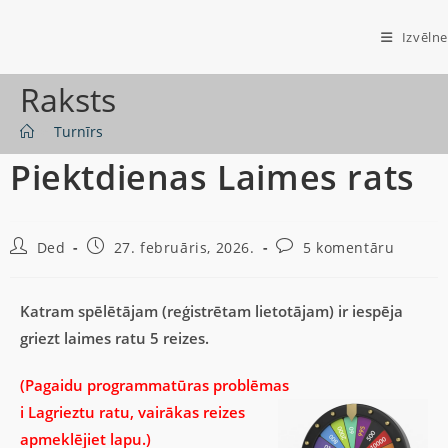
Izvēlne
Raksts
>
Turnīrs
Piektdienas Laimes rats
Ded
27. februāris, 2026.
5 komentāru
Katram spēlētājam (reģistrētam lietotājam) ir iespēja
griezt laimes ratu 5 reizes.
(Pagaidu programmatūras problēmas
i
La
grieztu ratu, vairākas reizes
apmeklējiet lapu.)