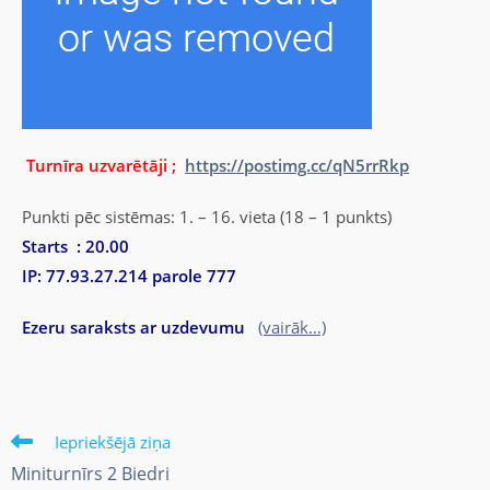
Turnīra uzvarētāji ;
https://postimg.cc/qN5rrRkp
Punkti pēc sistēmas: 1. – 16. vieta (18 – 1 punkts)
Starts : 20.00
IP: 77.93.27.214 parole 777
Ezeru saraksts ar uzdevumu
(vairāk…)
Iepriekšējā ziņa
Miniturnīrs 2 Biedri