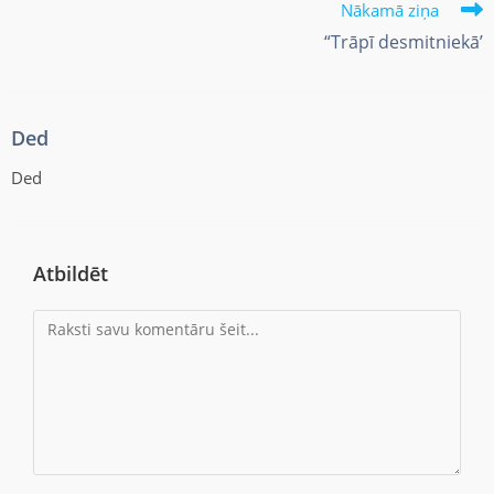
Nākamā ziņa
“Trāpī desmitniekā’
Ded
Ded
Atbildēt