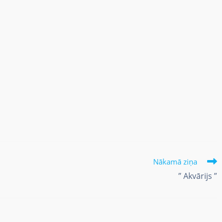
Nākamā ziņa
” Akvārijs ”