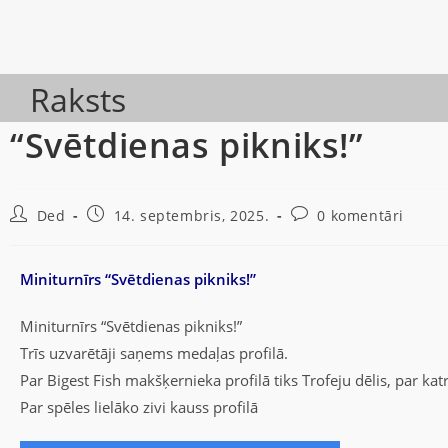
Raksts
“Svētdienas pikniks!”
Ded
14. septembris, 2025.
0 komentāri
Miniturnīrs “Svētdienas pikniks!”
Miniturnīrs “Svētdienas pikniks!”
Trīs uzvarētāji saņems medaļas profilā.
Par Bigest Fish makšķernieka profilā tiks Trofeju dēlis, par ka
Par spēles lielāko zivi kauss profilā