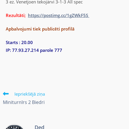
3 ez. Venetjoen tekojärvi 3-1-3 All spec
Rezultāti;
https://postimg.cc/1gZWkF5S
Apbalvojumi tiek publicēti profilā
Starts : 20.00
IP: 77.93.27.214 parole 777
Iepriekšējā ziņa
Miniturnīrs 2 Biedri
Ded