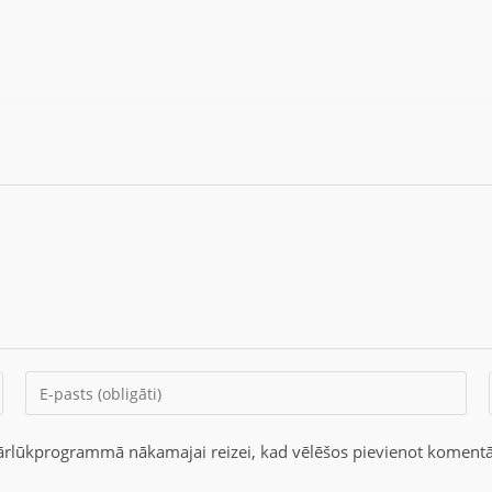
 pārlūkprogrammā nākamajai reizei, kad vēlēšos pievienot komentā