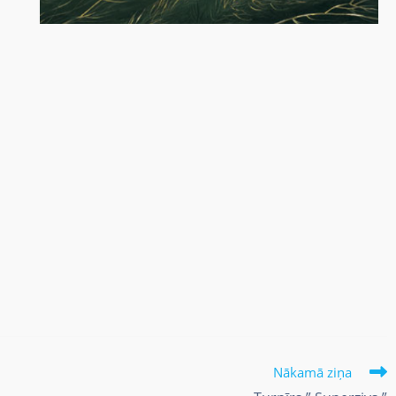
Nākamā ziņa