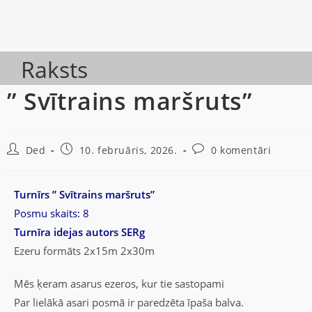
Raksts
” Svītrains maršruts”
Ded
10. februāris, 2026.
0 komentāri
Тurnīrs ” Svītrains maršruts”
Posmu skaits: 8
Turnīra idejas autors SERg
Ezeru formāts 2x15m 2x30m
Mēs ķeram asarus ezeros, kur tie sastopami
Par lielākā asari posmā ir paredzēta īpaša balva.