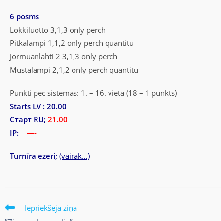
6 posms
Lokkiluotto 3,1,3 only perch
Pitkalampi 1,1,2 only perch quantitu
Jormuanlahti 2 3,1,3 only perch
Mustalampi 2,1,2 only perch quantitu
Punkti pēc sistēmas: 1. – 16. vieta (18 – 1 punkts)
Starts LV : 20.00
Старт RU;
21.00
IP:
—-
Turnīra ezeri;
(vairāk…)
Iepriekšējā ziņa