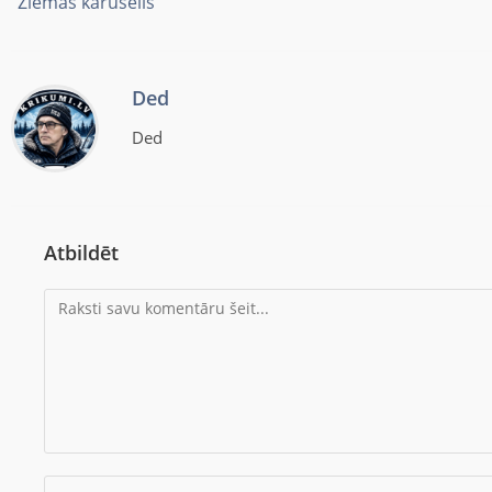
”Ziemas karuselis”
Ded
Ded
Atbildēt