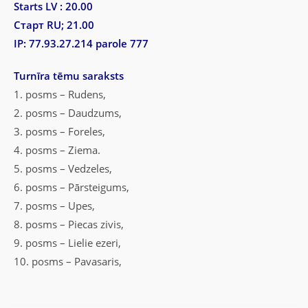
Starts LV : 20.00
Старт RU; 21.00
IP: 77.93.27.214 parole 777
Turnīra tēmu saraksts
1. posms – Rudens,
2. posms – Daudzums,
3. posms – Foreles,
4. posms – Ziema.
5. posms – Vedzeles,
6. posms – Pārsteigums,
7. posms – Upes,
8. posms – Piecas zivis,
9. posms – Lielie ezeri,
10. posms – Pavasaris,