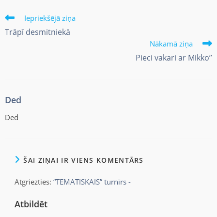
Iepriekšējā ziņa
Trāpī desmitniekā
Nākamā ziņa
Pieci vakari ar Mikko”
Ded
Ded
ŠAI ZIŅAI IR VIENS KOMENTĀRS
Atgriezties:
“TEMATISKAIS” turnīrs -
Atbildēt