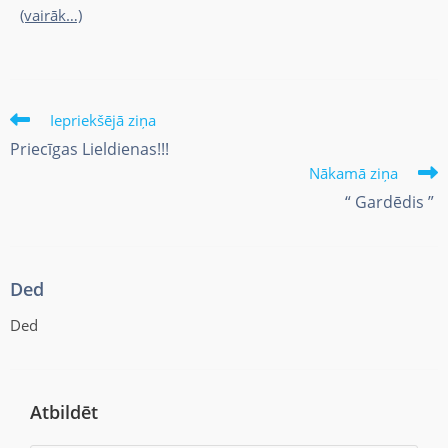
(vairāk…)
Iepriekšējā ziņa
Priecīgas Lieldienas!!!
Nākamā ziņa
“ Gardēdis ”
Ded
Ded
Atbildēt