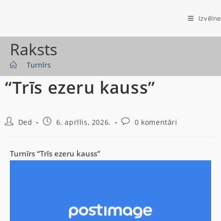
Izvēlne
Raksts
>
Turnīrs
“Trīs ezeru kauss”
Ded
6. aprīlis, 2026.
0 komentāri
Turnīrs “Trīs ezeru kauss”