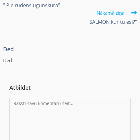
” Pie rudens ugunskura”
Nākamā ziņa
SALMON kur tu esi?”
Ded
Ded
Atbildēt