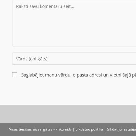
Saglabājiet manu vārdu, e-pasta adresi un vietni šajā
Visas tiesības aizsargātas - krikumi.lv |
Sīkdatņu politika
|
Sīkdatņu iestatīj