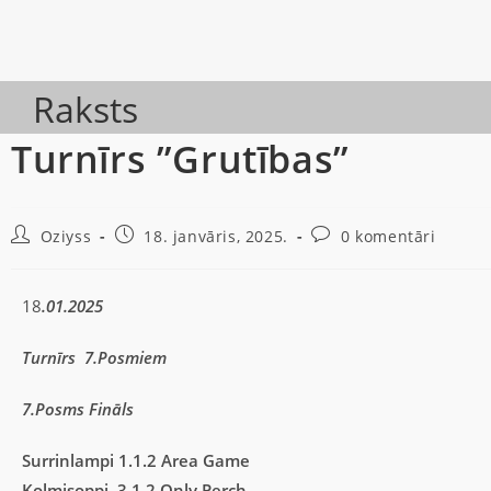
Raksts
Turnīrs ”Grutības”
Oziyss
18. janvāris, 2025.
0 komentāri
18
.01.2025
Turnīrs 7.Posmiem
7.Posms Fināls
Surrinlampi 1.1.2 Area Game
Kolmisoppi 3.1.2 Only Perch