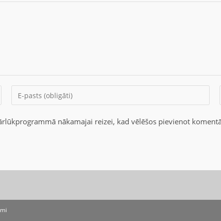
 pārlūkprogrammā nākamajai reizei, kad vēlēšos pievienot komentā
umi