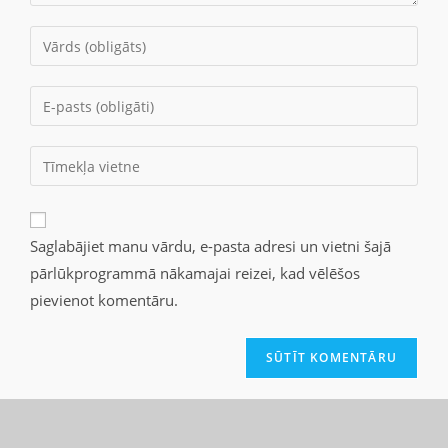
Saglabājiet manu vārdu, e-pasta adresi un vietni šajā
pārlūkprogrammā nākamajai reizei, kad vēlēšos
pievienot komentāru.