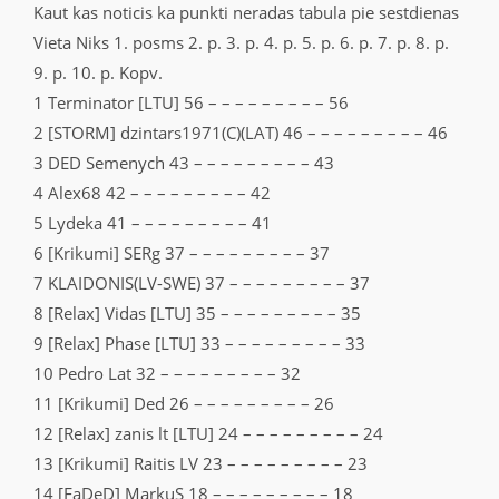
Kaut kas noticis ka punkti neradas tabula pie sestdienas
Vieta Niks 1. posms 2. p. 3. p. 4. p. 5. p. 6. p. 7. p. 8. p.
9. p. 10. p. Kopv.
1 Terminator [LTU] 56 – – – – – – – – – 56
2 [STORM] dzintars1971(C)(LAT) 46 – – – – – – – – – 46
3 DED Semenych 43 – – – – – – – – – 43
4 Alex68 42 – – – – – – – – – 42
5 Lydeka 41 – – – – – – – – – 41
6 [Krikumi] SERg 37 – – – – – – – – – 37
7 KLAIDONIS(LV-SWE) 37 – – – – – – – – – 37
8 [Relax] Vidas [LTU] 35 – – – – – – – – – 35
9 [Relax] Phase [LTU] 33 – – – – – – – – – 33
10 Pedro Lat 32 – – – – – – – – – 32
11 [Krikumi] Ded 26 – – – – – – – – – 26
12 [Relax] zanis lt [LTU] 24 – – – – – – – – – 24
13 [Krikumi] Raitis LV 23 – – – – – – – – – 23
14 [FaDeD] MarkuS 18 – – – – – – – – – 18