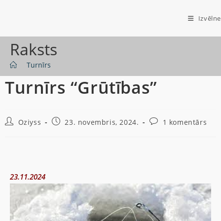
Izvēlne
Raksts
>
Turnīrs
Turnīrs “Grūtības”
Oziyss
23. novembris, 2024.
1 komentārs
23.11.2024