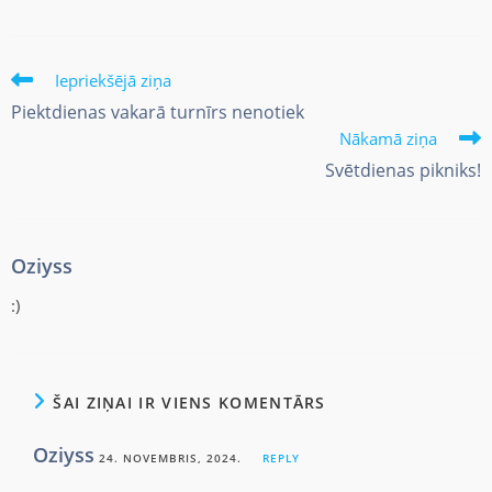
Iepriekšējā ziņa
Piektdienas vakarā turnīrs nenotiek
Nākamā ziņa
Svētdienas pikniks!
Oziyss
:)
ŠAI ZIŅAI IR VIENS KOMENTĀRS
Oziyss
24. NOVEMBRIS, 2024.
REPLY