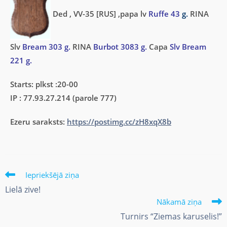
Ded , VV-35 [RUS] ,papa lv
Ruffe 43
g.
RINA
Slv
Bream 303 g.
RINA
Burbot 3083 g.
Capa
Slv Bream
221 g.
Starts: plkst :20-00
IP : 77.93.27.214 (parole 777)
Ezeru saraksts:
https://postimg.cc/zH8xqX8b
Iepriekšējā ziņa
Lielā zive!
Nākamā ziņa
Turnirs “Ziemas karuselis!”