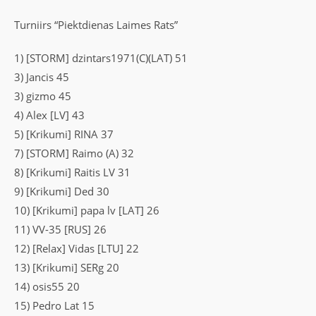
Turniirs “Piektdienas Laimes Rats”
1) [STORM] dzintars1971(C)(LAT) 51
3) Jancis 45
3) gizmo 45
4) Alex [LV] 43
5) [Krikumi] RINA 37
7) [STORM] Raimo (A) 32
8) [Krikumi] Raitis LV 31
9) [Krikumi] Ded 30
10) [Krikumi] papa lv [LAT] 26
11) VV-35 [RUS] 26
12) [Relax] Vidas [LTU] 22
13) [Krikumi] SERg 20
14) osis55 20
15) Pedro Lat 15