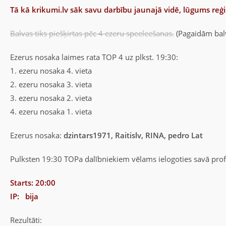
Tā kā krikumi.lv sāk savu darbību jaunajā vidē, lūgums reģi
Balvas tiks piešķirtas pēc 4 ezeru speeleešanas.
(Pagaidām balv
Ezerus nosaka laimes rata TOP 4 uz plkst. 19:30:
1. ezeru nosaka 4. vieta
2. ezeru nosaka 3. vieta
3. ezeru nosaka 2. vieta
4. ezeru nosaka 1. vieta
Ezerus nosaka:
dzintars1971,
Raitislv,
RINA, pedro Lat
Pulksten 19:30 TOPa dalībniekiem vēlams ielogoties savā profi
Starts: 20:00
IP: bija
Rezultāti: