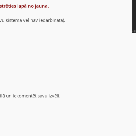
strēties lapā no jauna.
u sistēma vēl nav iedarbināta).
lā un iekomentēt savu izvēli.