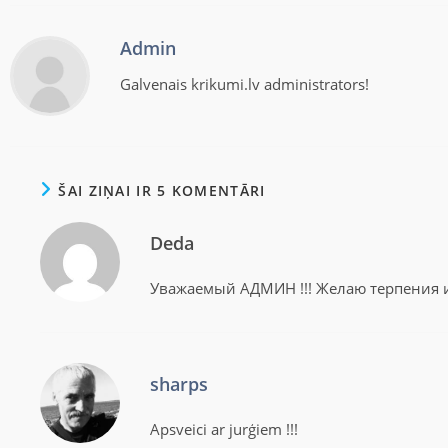
Admin
Galvenais krikumi.lv administrators!
ŠAI ZIŅAI IR 5 KOMENTĀRI
Deda
Уважаемый АДМИН !!! Желаю терпения и
sharps
Apsveici ar jurģiem !!!