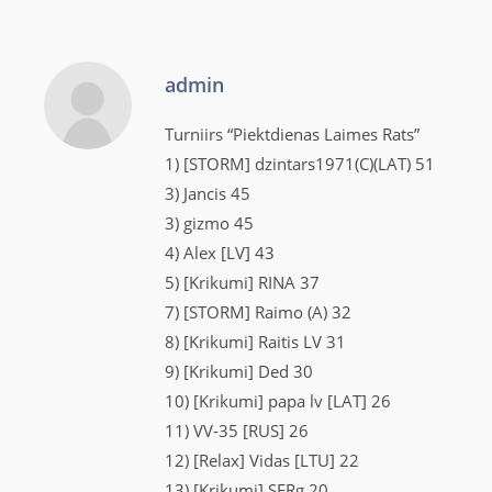
admin
Turniirs “Piektdienas Laimes Rats”
1) [STORM] dzintars1971(C)(LAT) 51
3) Jancis 45
3) gizmo 45
4) Alex [LV] 43
5) [Krikumi] RINA 37
7) [STORM] Raimo (A) 32
8) [Krikumi] Raitis LV 31
9) [Krikumi] Ded 30
10) [Krikumi] papa lv [LAT] 26
11) VV-35 [RUS] 26
12) [Relax] Vidas [LTU] 22
13) [Krikumi] SERg 20