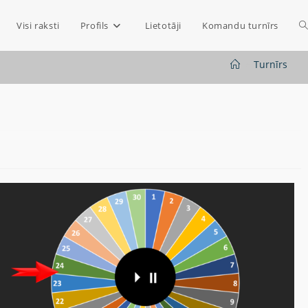
Visi raksti
Profils
Lietotāji
Komandu turnīrs
>
Turnīrs