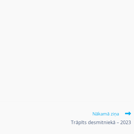
Nākamā ziņa
Trāpīts desmitniekā – 2023