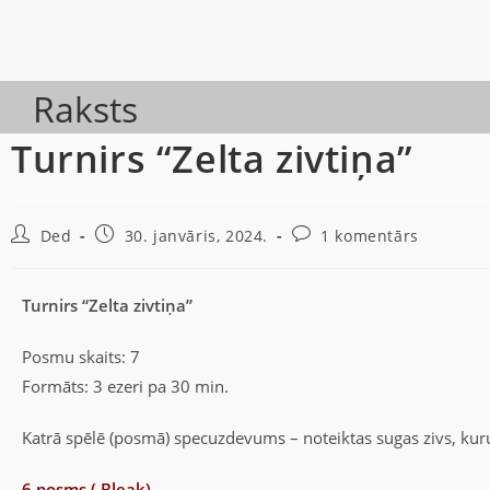
Raksts
Turnirs “Zelta zivtiņa”
Ded
30. janvāris, 2024.
1 komentārs
Turnirs “Zelta zivtiņa”
Posmu skaits: 7
Formāts: 3 ezeri pa 30 min.
Katrā spēlē (posmā) specuzdevums – noteiktas sugas zivs, kur
6 posms ( Bleak)