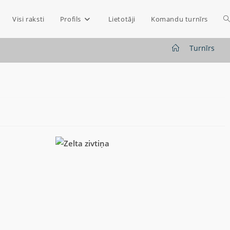
Visi raksti
Profils
Lietotāji
Komandu turnīrs
>
Turnīrs