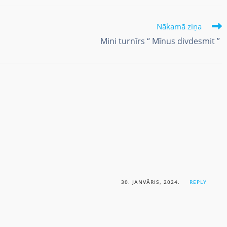
Nākamā ziņa
Mini turnīrs “ Mīnus divdesmit ”
30. JANVĀRIS, 2024.
REPLY