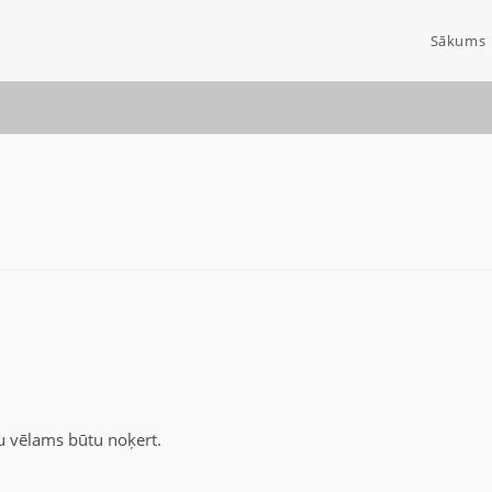
Sākums
u vēlams būtu noķert.