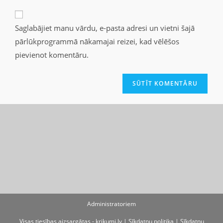
Saglabājiet manu vārdu, e-pasta adresi un vietni šajā
pārlūkprogrammā nākamajai reizei, kad vēlēšos
pievienot komentāru.
Administratoriem
Visas tiesības aizsargātas - krikumi.lv |
Sīkdatņu politika
|
Sīkdatņu