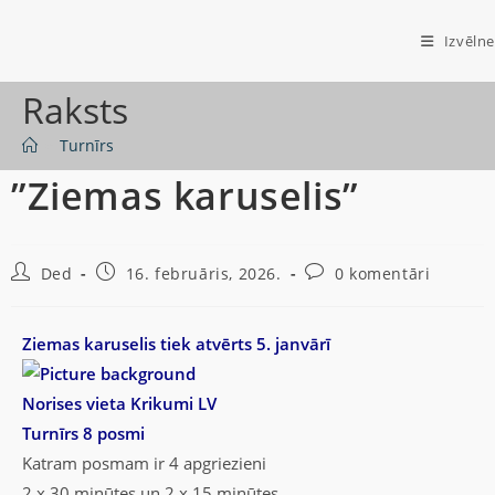
Izvēlne
Raksts
>
Turnīrs
”Ziemas karuselis”
Ded
16. februāris, 2026.
0 komentāri
Ziemas karuselis tiek atvērts 5. janvārī
Norises vieta Krikumi LV
Turnīrs 8 posmi
Katram posmam ir 4 apgriezieni
2 x 30 minūtes un 2 x 15 minūtes