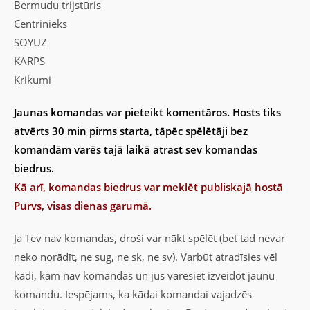
Bermudu trijstūris
Centrinieks
SOYUZ
KARPS
Krikumi
Jaunas komandas var pieteikt komentāros. Hosts tiks
atvērts 30 min pirms starta, tāpēc spēlētāji bez
komandām varēs tajā laikā atrast sev komandas
biedrus.
Kā arī, komandas biedrus var meklēt publiskajā hostā
Purvs, visas dienas garumā.
Ja Tev nav komandas, droši var nākt spēlēt (bet tad nevar
neko norādīt, ne sug, ne sk, ne sv). Varbūt atradīsies vēl
kādi, kam nav komandas un jūs varēsiet izveidot jaunu
komandu. Iespējams, ka kādai komandai vajadzēs