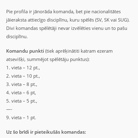
Pie profila ir jānorāda komanda, bet pie nacionalitātes
jāieraksta attiecīgo disciplīnu, kuru spēlēs (SV, SK vai SUG).
Divi komandas spēlētāji nevar izvēlēties vienu un to pašu
disciplīnu.
Komandu punkti
(tiek aprēķinātiti katram ezeram
atsevišķi, summējot spēlētāju punktus):
1. vieta – 12 pt.,
2. vieta – 10 pt.,
3. vieta – 8 pt.,
4. vieta – 6 pt,
5. vieta – 5 pt.,
—-
9. vieta – 1 pt.
Uz šo brīdi ir pieteikušās komandas: