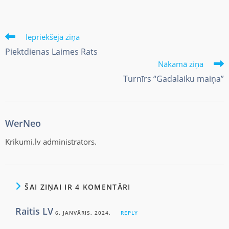
Iepriekšējā ziņa
Piektdienas Laimes Rats
Nākamā ziņa
Turnīrs “Gadalaiku maiņa”
WerNeo
Krikumi.lv administrators.
ŠAI ZIŅAI IR 4 KOMENTĀRI
Raitis LV
6. JANVĀRIS, 2024.
REPLY