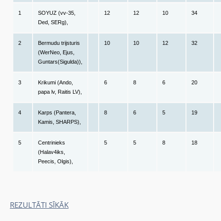
1
SOYUZ (vv-35,
12
12
10
34
Ded, SERg),
2
Bermudu trijsturis
10
10
12
32
(WerNeo, Ejus,
Guntars(Sigulda)),
3
Krikumi (Ando,
6
8
6
20
papa lv, Raitis LV),
4
Karps (Pantera,
8
6
5
19
Kamis, SHARPS),
5
Centrinieks
5
5
8
18
(Halav4iks,
Peecis, Olgis),
REZULTĀTI SĪKĀK