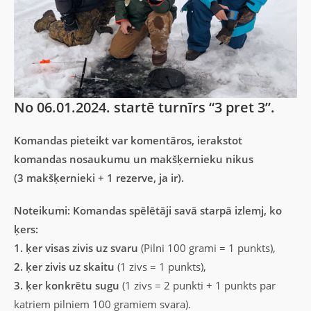
No 06.01.2024. startē turnīrs “3 pret 3”.
Komandas pieteikt var komentāros, ierakstot
komandas nosaukumu un makšķernieku nikus
(3 makšķernieki + 1 rezerve, ja ir).
Noteikumi: Komandas spēlētāji savā starpā izlemj, ko
ķers:
1. ķer visas zivis uz svaru
(Pilni 100 grami = 1 punkts),
2. ķer zivis uz skaitu
(1 zivs = 1 punkts),
3. ķer konkrētu sugu
(1 zivs = 2 punkti + 1 punkts par
katriem pilniem 100 gramiem svara).