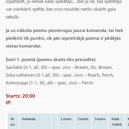
izpalīdzēt, jo netiek kāds spēlātājs… Bet ja nē, tad spēlētājs
var vienkārši spēlēt, bet viņa rezultāti netiks skaitīti gala
tabulā.
Ja uz nākošo posmu pievienojas jauna komanda, tai tiek
piešķirti tik punkti, cik pēc iepriekšējā posma ir pēdējās
vietas komandai.
Ezeri 1. posmā (posmu skaits tiks precizēts):
Savilahti (3-1, all, 30) – spec. zivs – Bream, Slv. Bream,
Siika valkeinen (3-1,all, 30) – spec. zivis – Roach, Perch,
Kolmisoppi (1-1, 30, all) – spec. zivis – Perch.
Starts: 20:00
IP:
Nr
Komanda
1.ezers
2.ezers
3.ezers
Kopā
p.k.
1.kārtā