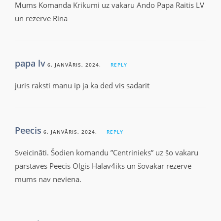
Mums Komanda Krikumi uz vakaru Ando Papa Raitis LV
un rezerve Rina
papa lv
6. JANVĀRIS, 2024.
REPLY
juris raksti manu ip ja ka ded vis sadarit
Peecis
6. JANVĀRIS, 2024.
REPLY
Sveicināti. Šodien komandu ”Centrinieks” uz šo vakaru
pārstāvēs Peecis Olgis Halav4iks un šovakar rezervē
mums nav neviena.