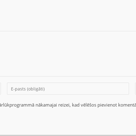
 pārlūkprogrammā nākamajai reizei, kad vēlēšos pievienot komentā