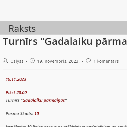
Raksts
Turnīrs “Gadalaiku pārma
Oziyss
19. novembris, 2023.
1 komentārs
19.11.2023
Plkst 20.00
Turnīrs “
Gadalaiku pārmaiņas
“
Posmu Skaits:
10
Izspēlesim 10 lielos ezerus ar atšķirīgiem gadalaikiem un sav