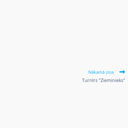
Nākamā ziņa
Turnīrs ”Zieminieks”