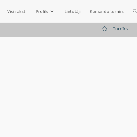
Visi raksti
Profils
Lietotāji
Komandu turnīrs
>
Turnīrs