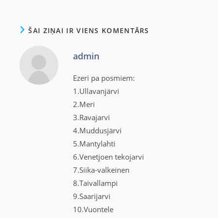
ŠAI ZIŅAI IR VIENS KOMENTĀRS
admin
Ezeri pa posmiem:
1.Ullavanjärvi
2.Meri
3.Ravajarvi
4.Muddusjärvi
5.Mantylahti
6.Venetjoen tekojarvi
7.Siika-valkeinen
8.Taivallampi
9.Saarijarvi
10.Vuontele