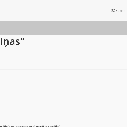
Sākums
iņas”
ādākiem startiem katrā ezerā!!!