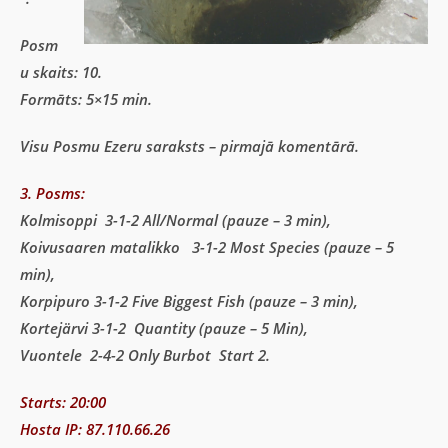
Posm
u skaits: 10.
Formāts: 5×15 min.
Visu Posmu Ezeru saraksts – pirmajā komentārā.
3. Posms:
Kolmisoppi 3-1-2 All/Normal (p
auze – 3 min),
Koivusaaren matalikko 3-1-2 Most Species (p
auze – 5
min),
Korpipuro 3-1-2 Five Biggest Fish (p
auze – 3 min),
Kortejärvi 3-1-2 Quantity (p
auze – 5 Min),
Vuontele 2-4-2 Only Burbot Start 2.
Starts: 20:00
Hosta IP: 87.110.66.26