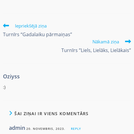
Iepriekšējā ziņa
Turnīrs “Gadalaiku pārmaiņas”
Nākamā ziņa
Turnīrs ”Liels, Lielāks, Lielākais”
Oziyss
:)
ŠAI ZIŅAI IR VIENS KOMENTĀRS
admin
20. NOVEMBRIS, 2023.
REPLY