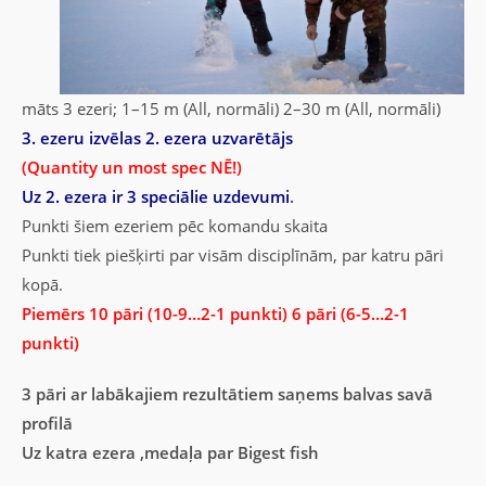
māts 3 ezeri; 1–15 m (All, normāli) 2–30 m (All, normāli)
3. ezeru izvēlas 2. ezera uzvarētājs
(Quantity un most spec NĒ!)
Uz 2. ezera ir 3 speciālie uzdevumi
.
Punkti šiem ezeriem pēc komandu skaita
Punkti tiek piešķirti par visām disciplīnām, par katru pāri
kopā.
Piemērs 10 pāri (10-9…2-1 punkti) 6 pāri (6-5…2-1
punkti)
3 pāri ar labākajiem rezultātiem saņems balvas savā
profilā
Uz katra ezera ,medaļa par Bigest fish