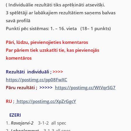
( Individuālie rezultāti tiks aprēķināti atsevišķi.
3 spēlētāji ar labākajiem rezultātiem saņems balvas
savā profilā
Punkti pēc sistēmas: 1. – 16. vieta (18– 1 punkts)
Pāri, lūdzu, pievienojieties komentaros
Par pāriem tiek uzskatīti tie, kas pievienojās
komentāros
Rezultāti individuāli ;
>>>>
https://postimg.cc/pp08FwXC
Pāru rezultāti ;
>>>>>
https://postimg.cc/WtVqrSG7
RU
;
https://postimg.cc/XpZrGgcY
EZERI
1.
Ravajarvi-2
3-1-2 all spec
2.
Lahnalammet
3-1-3 all spec