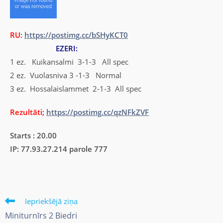
RU:
https://postimg.cc/bSHyKCT0
EZERI:
1 ez. Kuikansalmi 3-1-3 All spec
2 ez. Vuolasniva 3 -1-3 Normal
3 ez. Hossalaislammet 2-1-3 All spec
Rezultāti;
https://postimg.cc/qzNFkZVF
Starts : 20.00
IP: 77.93.27.214 parole 777
Iepriekšējā ziņa
Miniturnīrs 2 Biedri