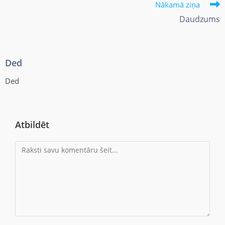
Nākamā ziņa
Daudzums
Ded
Ded
Atbildēt