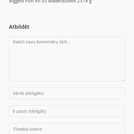
Biggest Fish VV-35 Made/Burbot 2318 g
Atbildēt