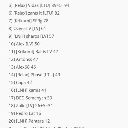
5) [Relax] Vidas [LTU] 89+5=94
6) [Relax] zanis lt [LTU] 82
7) [Krikumi] SERg 78
8) OziyssLV [LV] 61
9) [LNH] sharps [LV] 57
10) Alex [LV] 50
11) [Krikumi] Raitis LV 47
12) Antonss 47
13) Alex68 46
14) [Relax] Phase [LTU] 43
15) Capa 42
16) [LNH] kamis 41
17) DED Semenych 39
18) Zalic [LV] 26+5=31
19) Pedro Lat 16
20) [LNH] Pantera 12