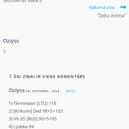
Sestdienas vakars
Nākamā ziņa
“Zelta zivtiņa”
Oziyss
:)
ŠAI ZIŅAI IR VIENS KOMENTĀRS
Oziyss
28. OKTOBRIS, 2024.
REPLY
1) Terminator [LTU] 116
2) [Krikumi] Ded 98+5=103
3) VV-35 [RUS] 90+5=95
4) Lydeka 94