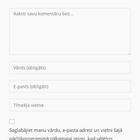
Saglabājiet manu vārdu, e-pasta adresi un vietni šajā
pārlūkprogrammā nākamajai reizei, kad vēlēšos