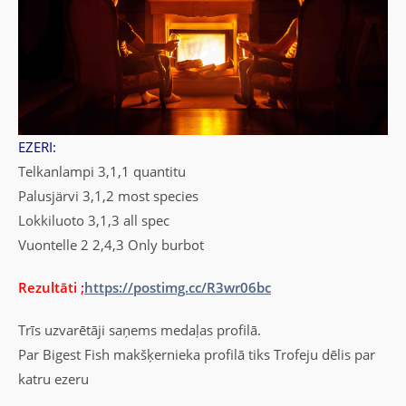
EZERI:
Telkanlampi 3,1,1 quantitu
Palusjärvi 3,1,2 most species
Lokkiluoto 3,1,3 all spec
Vuontelle 2 2,4,3 Only burbot
Rezultāti ;
https://postimg.cc/R3wr06bc
Trīs uzvarētāji saņems medaļas profilā.
Par Bigest Fish makšķernieka profilā tiks Trofeju dēlis par
katru ezeru