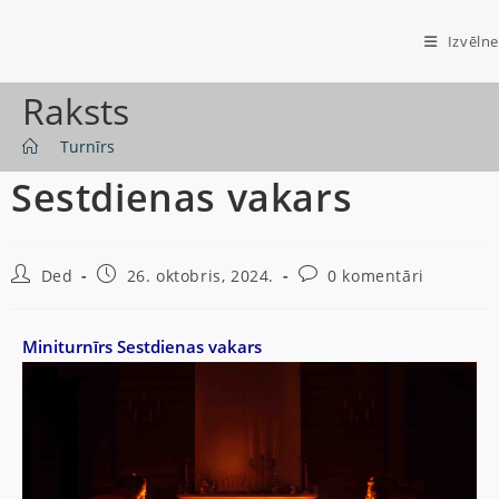
Izvēlne
Raksts
>
Turnīrs
Sestdienas vakars
Ded
26. oktobris, 2024.
0 komentāri
Miniturnīrs Sestdienas vakars